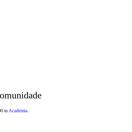
 móvel nacional) | info@atitudoacademy.com
_comunidade
0 in
Academia
.