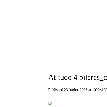
+351 936 404 673 (Chamada para rede
Atitudo 4 pilares
Published
23 Junho, 2026
at 1000×100