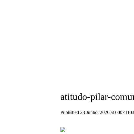
+351 936 404 673 (Chamada para rede
atitudo-pilar-comu
Published
23 Junho, 2026
at 600×1103