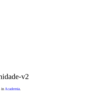
 móvel nacional) | info@atitudoacademy.com
nidade-v2
 in
Academia
.