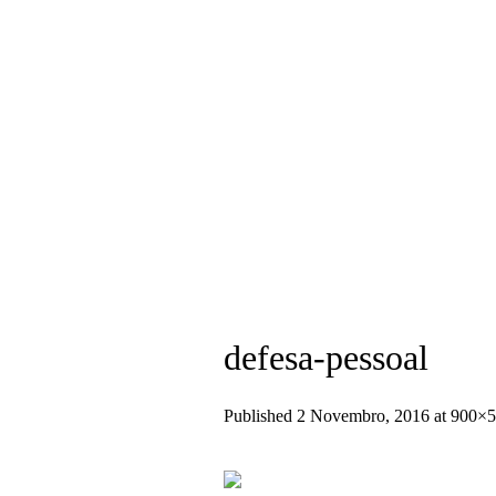
+351 936 404 673 (Chamada para rede
defesa-pessoal
Published
2 Novembro, 2016
at 900×5