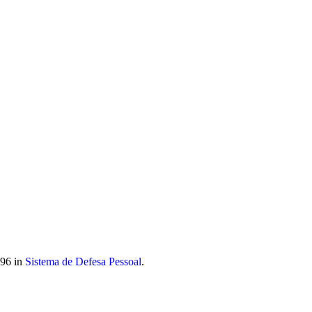
 móvel nacional) | info@atitudoacademy.com
96 in
Sistema de Defesa Pessoal
.