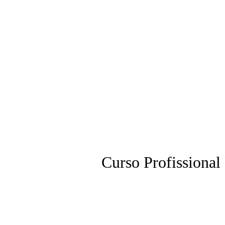
+351 936 404 673 (Chamada para rede
Curso Profissional