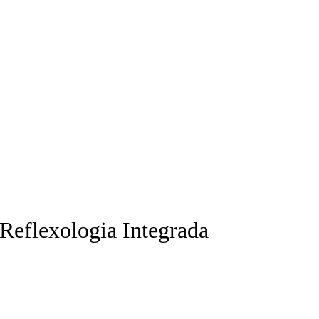
 móvel nacional) | info@atitudoacademy.com
 Reflexologia Integrada