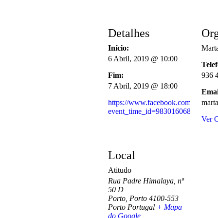
Detalhes
Org
Início:
Mart
6 Abril, 2019 @ 10:00
Tele
Fim:
936 
7 Abril, 2019 @ 18:00
Emai
https://www.facebook.com/events
mart
event_time_id=983016068490421&
Ver 
Local
Atitudo
Rua Padre Himalaya, nº
50 D
Porto
,
Porto
4100-553
Porto
Portugal
+ Mapa
do Google