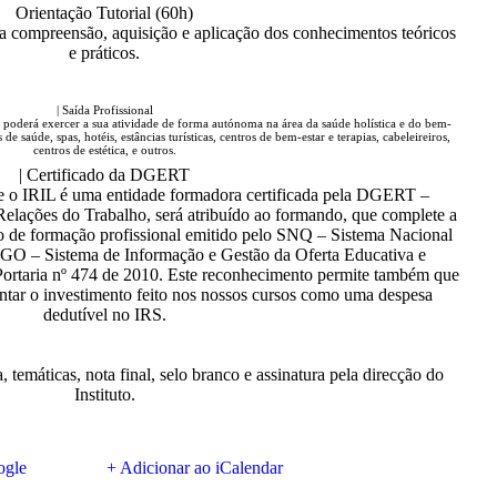
Orientação Tutorial (60h)
 compreensão, aquisição e aplicação dos conhecimentos teóricos
e práticos.
| Saída Profissional
 poderá exercer a sua atividade de forma autónoma na área da saúde holística e do bem-
de saúde, spas, hotéis, estâncias turísticas, centros de bem-estar e terapias, cabeleireiros,
centros de estética, e outros.
| Certificado da DGERT
e o IRIL é uma entidade formadora certificada pela DGERT –
elações do Trabalho, será atribuído ao formando, que complete a
o de formação profissional emitido pelo SNQ – Sistema Nacional
SIGO – Sistema de Informação e Gestão da Oferta Educativa e
Portaria nº 474 de 2010. Este reconhecimento permite também que
ntar o investimento feito nos nossos cursos como uma despesa
dedutível no IRS.
a, temáticas, nota final, selo branco e assinatura pela direcção do
Instituto.
ogle
+ Adicionar ao iCalendar