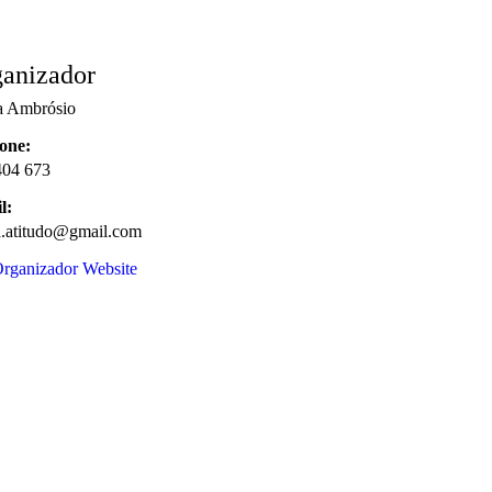
anizador
a Ambrósio
fone:
404 673
l:
/983016048490423/?
a.atitudo@gmail.com
active_tab=about
Organizador Website