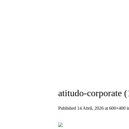
+351 936 404 673 (Chamada para rede
atitudo-corporate (
Published
14 Abril, 2026
at 600×400 i