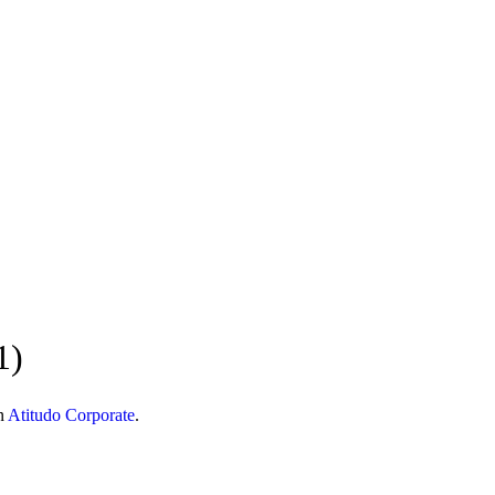
 móvel nacional) | info@atitudoacademy.com
1)
n
Atitudo Corporate
.