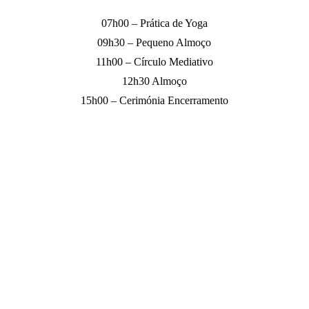
07h00 – Prática de Yoga
09h30 – Pequeno Almoço
11h00 – Círculo Mediativo
12h30 Almoço
15h00 – Cerimónia Encerramento
Investimento
360€ – até 7 de Novembro
400€ – de 8 a 17 de Novembro