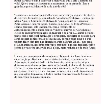
poder partilhar e dar a conhecer a maravilha que é este Labirinto da
vida! Quero inspirar as pessoas a inspirarem-se, mostrando-lhes a
grandeza que está dentro de cada um de nós!
Oriento, acompanho e aconselho seres em evolução consciente através
de diversos formatos de consulta de Astrologia Evolutiva – estudo do
Mapa Natal, o Caminho Evolutivo da Alma, análise de Trânsitos
Astrológicos e Retorno Solar, Estudo Relacional, os Mitos Pessoais…
ensino, também, esta linguagem, como ferramenta de
autoconhecimento e autodesenvolvimento, através de workshops e
ciclos de encontros/formação, individual e de grupo… acima de tudo,
tenho como principal motivação e propósito, despertar as pessoas para
a sua própria compreensão de quem são, porque estão aqui e o que
podem fazer com isso nas diferentes áreas das suas vidas… nos seus
relacionamentos, nos seus empregos, trabalho, nas suas famílias, como
forma de viverem uma vida mais plena, mais realizada e de mais Amor!
O meu percurso pessoal de autodesenvolvimento é a base da minha
capacitação profissional… entre várias temáticas, e para além da
Astrologia, à qual me dedico infinitamente, passei pelo Reiki, por
diversos mergulhos em diversas abordagens do trabalho do Feminino
Divino, e pelos estudos, também esses, contínuos, da Psicanalise
Junguiana. Desenvolvo-me, ao nível pessoal, pela via do Xamanismo,
que considero transversal a toda a minha compreensão do Cosmos, e
do seu efeito na psique humana!