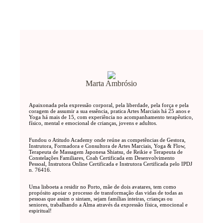
Marta Ambrósio
Apaixonada pela expressão corporal, pela liberdade, pela força e pela
coragem de assumir a sua essência, pratica Artes Marciais há 25 anos e
Yoga há mais de 15, com experiência no acompanhamento terapêutico,
físico, mental e emocional de crianças, jovens e adultos.
Fundou o Atitudo Academy onde reúne as competências de Gestora,
Instrutora, Formadora e Consultora de Artes Marciais, Yoga & Flow,
Terapeuta de Massagem Japonesa Shiatsu, de Reikie e Terapeuta de
Constelações Familiares, Coah Certificada em Desenvolvimento
Pessoal, Instrutora Online Certificada e Instrutora Certificada pelo IPDJ
n. 76416.
Uma lisboeta a residir no Porto, mãe de dois avatares, tem como
propósito apoiar o processo de transformação das vidas de todas as
pessoas que assim o sintam, sejam famílias inteiras, crianças ou
seniores, trabalhando a Alma através da expressão física, emocional e
espiritual!