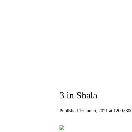
+351 936 404 673 (Chamada para rede
3 in Shala
Published
16 Junho, 2021
at 1200×800