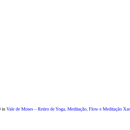
 móvel nacional) | info@atitudoacademy.com
 in
Vale de Moses – Retiro de Yoga, Meditação, Flow e Meditação Xa