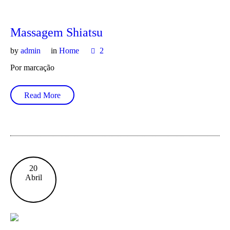
Massagem Shiatsu
by
admin
in
Home
2
Por marcação
Read More
20
Abril